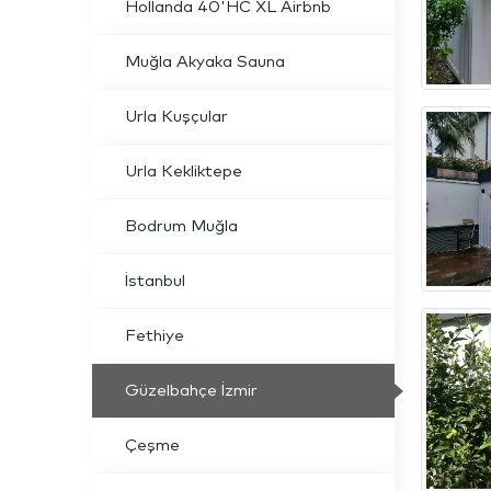
Hollanda 40'HC XL Airbnb
Muğla Akyaka Sauna
Urla Kuşçular
Urla Kekliktepe
Bodrum Muğla
İstanbul
Fethiye
Güzelbahçe İzmir
Çeşme