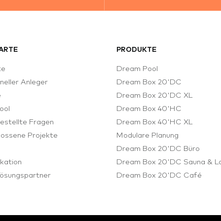
ARTE
PRODUKTE
te
Dream Pool
oneller Anleger
Dream Box 20'DC
e
Dream Box 20'DC XL
ool
Dream Box 40'HC
estellte Fragen
Dream Box 40'HC XL
ossene Projekte
Modulare Planung
e
Dream Box 20'DC Büro
kation
Dream Box 20'DC Sauna & L
ösungspartner
Dream Box 20'DC Café