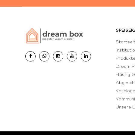
SPEISEK
Startsei
Instituti
Produkt
Dream P
Häufig G
Abgeschl
Katalog
Kommuni
Unsere L
© 2026 Dream Box Plus