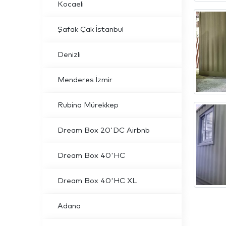
Kocaeli
Şafak Çak İstanbul
Denizli
Menderes İzmir
Rubina Mürekkep
Dream Box 20'DC Airbnb
Dream Box 40'HC
Dream Box 40'HC XL
Adana