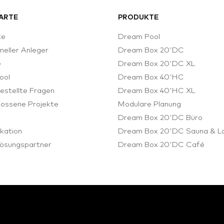
ARTE
PRODUKTE
te
Dream Pool
oneller Anleger
Dream Box 20'DC
e
Dream Box 20'DC XL
ool
Dream Box 40'HC
estellte Fragen
Dream Box 40'HC XL
ossene Projekte
Modulare Planung
e
Dream Box 20'DC Büro
kation
Dream Box 20'DC Sauna & L
ösungspartner
Dream Box 20'DC Café