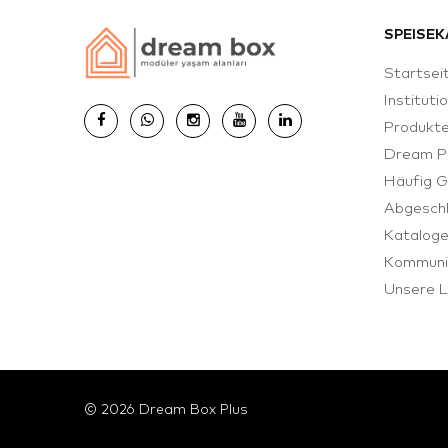
SPEISEK
Startsei
Instituti
Produkt
Dream P
Häufig G
Abgeschl
Katalog
Kommuni
Unsere L
© 2026 Dream Box Plus