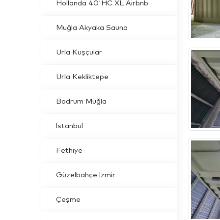
Hollanda 40'HC XL Airbnb
Muğla Akyaka Sauna
Urla Kuşçular
Urla Kekliktepe
Bodrum Muğla
İstanbul
Fethiye
Güzelbahçe İzmir
Çeşme