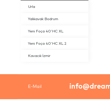
Urla
Yalıkavak Bodrum
Yeni Foça 40'HC XL
Yeni Foça 40'HC XL 2
Kavacık İzmir
info@dream
E-Mail